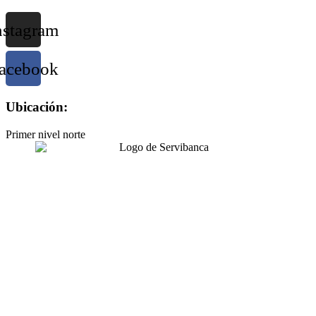
nstagram
acebook
Ubicación:
Primer nivel norte