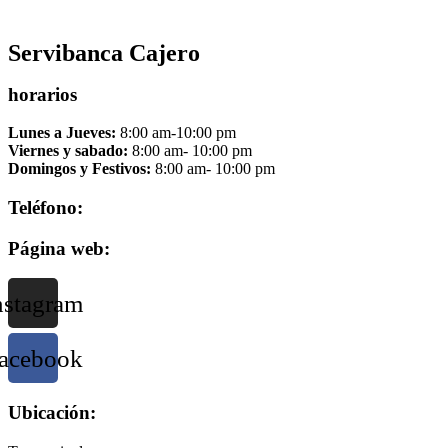
Servibanca Cajero
horarios
Lunes a Jueves:
8:00 am-10:00 pm
Viernes y sabado:
8:00 am- 10:00 pm
Domingos y Festivos:
8:00 am- 10:00 pm
Teléfono:
Página web:
nstagram
acebook
Ubicación: