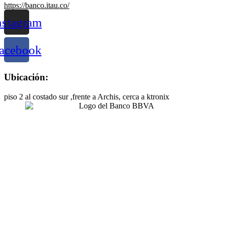
https://banco.itau.co/
nstagram
acebook
Ubicación:
piso 2 al costado sur ,frente a Archis, cerca a ktronix