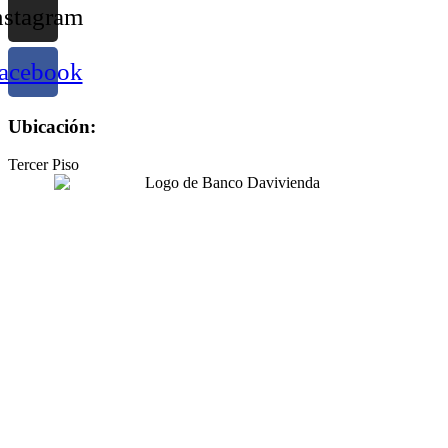
nstagram
acebook
Ubicación:
Tercer Piso