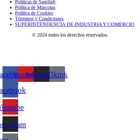
Políticas de Sagrilaft
Política de Mascotas
Política de Cookies
Términos y Condiciones
SUPERINTENDENCIA DE INDUSTRIA Y COMERCIO
© 2024 todos los derechos reservados.
acebook
Youtube
Instagram
Tiktok
acebook
Youtube
nstagram