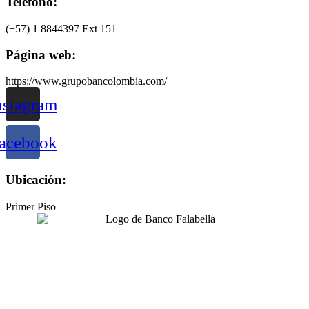
Teléfono:
(+57) 1 8844397 Ext 151
Página web:
https://www.grupobancolombia.com/
nstagram
acebook
Ubicación:
Primer Piso