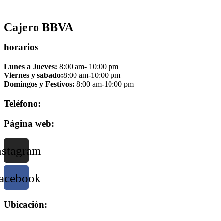
Cajero BBVA
horarios
Lunes a Jueves:
8:00 am- 10:00 pm
Viernes y sabado:
8:00 am-10:00 pm
Domingos y Festivos:
8:00 am-10:00 pm
Teléfono:
Página web:
nstagram
acebook
Ubicación: