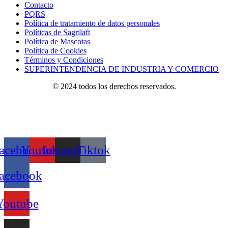
Contacto
PQRS
Política de tratamiento de datos personales
Políticas de Sagrilaft
Política de Mascotas
Política de Cookies
Términos y Condiciones
SUPERINTENDENCIA DE INDUSTRIA Y COMERCIO
© 2024 todos los derechos reservados.
acebook
Youtube
Instagram
Tiktok
acebook
Youtube