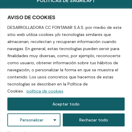
POLÍTICAS DE SAGRILAFT
POLÍTICA DE MASCOTAS
AVISO DE COOKIES
POLÍTICA DE COOKIES
DESARROLLADORA CC FONTANAR S.A.S. por medio de este
TÉRMINOS Y CONDICIONES
sitio web utiliza cookies y/o tecnologías similares que
almacenan, recolectan y recuperan información cuando
SUPERINTENDENCIA DE INDUSTRIA Y COMERCIO
navegas. En general, estas tecnologías pueden servir para
finalidades muy diversas, como, por ejemplo, reconocerte
TEL: +601 5804070
DIRECCIÓN KM 2.5 VÍA CHÍA – CAJICÁ
como usuario, obtener información sobre tus hábitos de
navegación, o personalizar la forma en que se muestra el
contenido. Los usos concretos que hacemos de estas
© 2024 todos los derechos reservados.
tecnologías se describen en la Política de
Cookies:
política de cookies
Aceptar todo
Personalizar
Rechazar todo