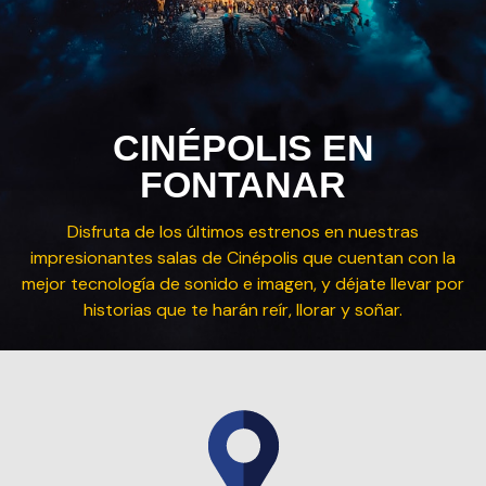
CINÉPOLIS EN
FONTANAR
Disfruta de los últimos estrenos en nuestras
impresionantes salas de Cinépolis que cuentan con
la
mejor tecnología de sonido e imagen, y déjate
llevar por
historias que te harán reír, llorar y soñar.