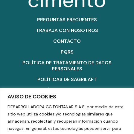
PREGUNTAS FRECUENTES
TRABAJA CON NOSOTROS
CONTACTO
PQRS
POLÍTICA DE TRATAMIENTO DE DATOS
PERSONALES
POLÍTICAS DE SAGRILAFT
POLÍTICA DE MASCOTAS
AVISO DE COOKIES
POLÍTICA DE COOKIES
DESARROLLADORA CC FONTANAR S.A.S. por medio de este
TÉRMINOS Y CONDICIONES
sitio web utiliza cookies y/o tecnologías similares que
almacenan, recolectan y recuperan información cuando
SUPERINTENDENCIA DE INDUSTRIA Y COMERCIO
navegas. En general, estas tecnologías pueden servir para