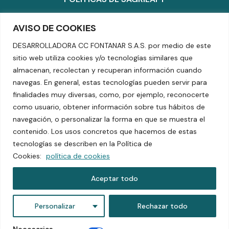
POLÍTICA DE MASCOTAS
AVISO DE COOKIES
POLÍTICA DE COOKIES
DESARROLLADORA CC FONTANAR S.A.S. por medio de este
TÉRMINOS Y CONDICIONES
sitio web utiliza cookies y/o tecnologías similares que
almacenan, recolectan y recuperan información cuando
SUPERINTENDENCIA DE INDUSTRIA Y COMERCIO
navegas. En general, estas tecnologías pueden servir para
finalidades muy diversas, como, por ejemplo, reconocerte
TEL: +601 5804070
DIRECCIÓN KM 2.5 VÍA CHÍA – CAJICÁ
como usuario, obtener información sobre tus hábitos de
navegación, o personalizar la forma en que se muestra el
contenido. Los usos concretos que hacemos de estas
© 2024 todos los derechos reservados.
tecnologías se describen en la Política de
Cookies:
política de cookies
Aceptar todo
Personalizar
Rechazar todo
Necesarias