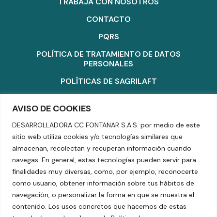
TRABAJA CON NOSOTROS
CONTACTO
PQRS
POLÍTICA DE TRATAMIENTO DE DATOS
PERSONALES
POLÍTICAS DE SAGRILAFT
POLÍTICA DE MASCOTAS
AVISO DE COOKIES
POLÍTICA DE COOKIES
DESARROLLADORA CC FONTANAR S.A.S. por medio de este
TÉRMINOS Y CONDICIONES
sitio web utiliza cookies y/o tecnologías similares que
almacenan, recolectan y recuperan información cuando
SUPERINTENDENCIA DE INDUSTRIA Y COMERCIO
navegas. En general, estas tecnologías pueden servir para
finalidades muy diversas, como, por ejemplo, reconocerte
TEL: +601 5804070
DIRECCIÓN KM 2.5 VÍA CHÍA – CAJICÁ
como usuario, obtener información sobre tus hábitos de
navegación, o personalizar la forma en que se muestra el
contenido. Los usos concretos que hacemos de estas
© 2024 todos los derechos reservados.