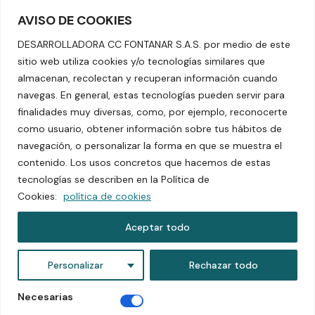
contacto
AVISO DE COOKIES
pqrs
política de tratamiento de datos personales
DESARROLLADORA CC FONTANAR S.A.S. por medio de este
políticas de sagrilaft
sitio web utiliza cookies y/o tecnologías similares que
política de mascotas
almacenan, recolectan y recuperan información cuando
política de cookies
navegas. En general, estas tecnologías pueden servir para
términos y condiciones
finalidades muy diversas, como, por ejemplo, reconocerte
superintendencia de industria y comercio
como usuario, obtener información sobre tus hábitos de
navegación, o personalizar la forma en que se muestra el
TEL: +601 5804070
contenido. Los usos concretos que hacemos de estas
DIRECCIÓN KM 2.5 VÍA CHÍA – CAJICÁ
tecnologías se describen en la Política de
Cookies:
política de cookies
© 2024 todos los derechos reservados.
Aceptar todo
Personalizar
Rechazar todo
Necesarias